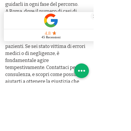
guidarli in ogni fase del percorso.
A Roma, dove il numero di casi di 
malasanità è purtroppo in crescita, il 
Punto Legale Malasanità
 si 
distingue per l’eccellenza e la 
dedizione nel difendere i diritti dei 
pazienti. Se sei stato vittima di errori 
medici o di negligenze, è 
fondamentale agire 
tempestivamente. Contattaci per una 
consulenza, e scopri come possiamo 
aiutarti a ottenere la giustizia che 
meriti.
Commenti