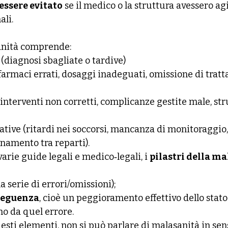
essere evitato
 se il medico o la struttura avessero ag
ali.
sanità comprende:
 (diagnosi sbagliate o tardive)
(farmaci errati, dosaggi inadeguati, omissione di trat
(interventi non corretti, complicanze gestite male, st
tive (ritardi nei soccorsi, mancanza di monitoraggio, 
namento tra reparti).
rie guide legali e medico‑legali, i 
pilastri della m
na serie di errori/omissioni);
seguenza
, cioè un peggioramento effettivo dello stato d
no da quel errore.
sti elementi, non si può parlare di malasanità in sen