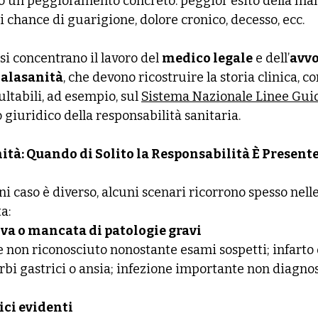
to un peggioramento concreto: peggior esito della mala
di chance di guarigione, dolore cronico, decesso, ecc.
si concentrano il lavoro del 
medico legale
 e dell’
avvo
malasanità
, che devono ricostruire la storia clinica, c
ultabili, ad esempio, sul 
Sistema Nazionale Linee Guid
 giuridico della responsabilità sanitaria.
tà: Quando di Solito la Responsabilità È Present
 caso è diverso, alcuni scenari ricorrono spesso nelle
a:
va o mancata di patologie gravi
non riconosciuto nonostante esami sospetti; infarto o
rbi gastrici o ansia; infezione importante non diagnos
ici evidenti