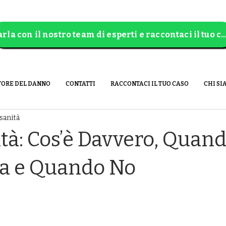
Parla con il nostro team di esperti e raccontaci 
TORE DEL DANNO
CONTATTI
RACCONTACI IL TUO CASO
CHI SI
sanità
tà: Cos’è Davvero, Quand
a e Quando No