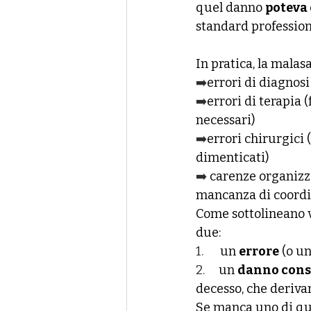
quel danno 
poteva 
standard profession
In pratica, la mala
➡️
errori di diagnosi
➡️
errori di terapia 
necessari)
➡️
errori chirurgici 
dimenticati)
➡️ 
carenze organizza
mancanza di coordi
Come sottolineano va
due:
1.      
un 
errore
 (o u
2.     
un 
danno con
decesso, che deriva
Se manca uno di que