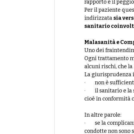
rapporto e il peggi
Per il paziente quest
indirizzata 
sia vers
sanitario coinvol
Malasanità e Comp
Uno dei fraintendim
Ogni trattamento m
alcuni rischi, che 
La giurisprudenza i
·        
non è sufficient
·        
il sanitario e l
cioè in conformità c
In altre parole:
·        
se la complican
condotte non sono s