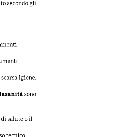
ito secondo gli 
tamenti 
rumenti 
scarsa igiene, 
alasanità
 sono 
i salute o il 
so tecnico.