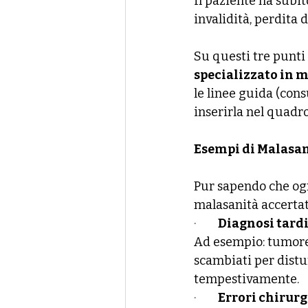
Il paziente ha subi
invalidità, perdita 
Su questi tre punti 
specializzato in 
le linee guida (cons
inserirla nel quadro
Esempi di Malasani
Pur sapendo che ogni
malasanità accertat
·        
Diagnosi tardi
Ad esempio: tumore 
scambiati per distu
tempestivamente.
·        
Errori chirurg