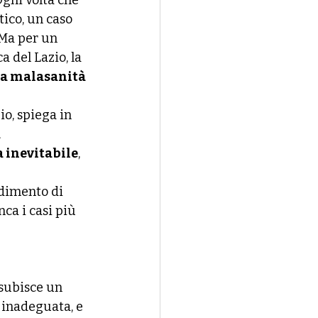
Ogni volta che 
ico, un caso 
Ma per un 
 del Lazio, la 
la malasanità 
o, spiega in 
 
 inevitabile
, 
dimento di 
nca i casi più 
subisce un 
 inadeguata, e 