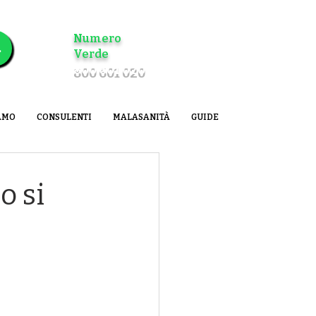
Numero
il tuo caso
Verde
800 601 020
AMO
CONSULENTI
MALASANITÀ
GUIDE
o si