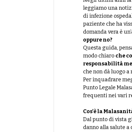
Negli ultimi anni la
leggiamo una notizi
di infezione ospeda
paziente che ha viss
domanda vera è un’a
oppure no?
Questa guida, pensat
modo chiaro 
che co
responsabilità m
che non dà luogo a
Per inquadrare megl
Punto Legale Malasa
frequenti nei vari r
Cos’è la Malasanit
Dal punto di vista gi
danno alla salute a