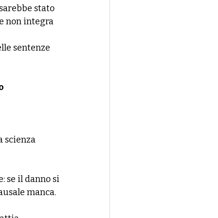
 sarebbe stato 
he non integra 
lle sentenze 
o
a scienza 
 se il danno si 
causale manca.