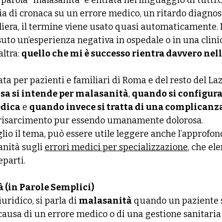
 parola “malasanità” è entrata nel linguaggio di tutti.
a di cronaca su un errore medico, un ritardo diagnost
liera, il termine viene usato quasi automaticamente. 
uto un’esperienza negativa in ospedale o in una clinica
ltra: 
quello che mi è successo rientra davvero nel
a per pazienti e familiari di Roma e del resto del Lazi
sa si intende per malasanità
, 
quando si configura
edica
 e 
quando invece si tratta di una complicanza
 risarcimento pur essendo umanamente dolorosa.
io il tema, può essere utile leggere anche l’approfon
nità sugli 
errori medici per specializzazione
, che ele
eparti.
à (in Parole Semplici)
uridico, si parla di 
malasanità
 quando un paziente 
 causa di un errore medico o di una gestione sanitaria