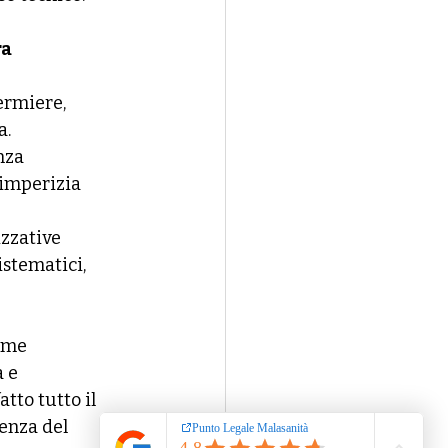
ra
ermiere, 
a.
nza 
 imperizia 
zzative 
stematici, 
ome 
 e 
tto tutto il 
enza del 