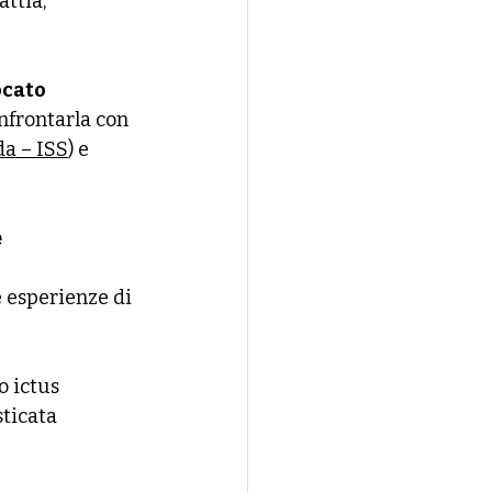
ttia, 
cato 
onfrontarla con 
a – ISS
) e 
e
 esperienze di 
 ictus 
ticata 