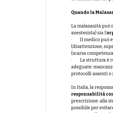
Quando la Malasani
La malasanità può r
anestesista) sia l’
or
·        
Il medico può e
(disattenzione, supe
(scarsa competenza 
·        
La struttura è 
adeguate: mancanza 
protocolli assenti o
In Italia, la respon
responsabilità co
prescrizione: alla s
possibile per evitar