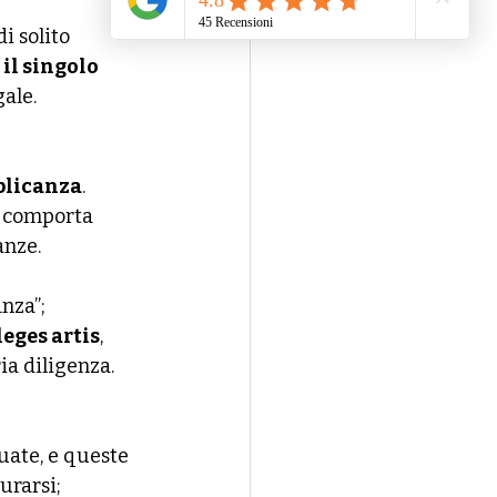
i solito 
 il singolo 
ale.
licanza
.
, comporta 
anze.
anza”;
leges artis
, 
ia diligenza.
uate, e queste 
urarsi;