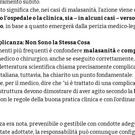
oramento subito.
o significa che, nei casi di malasanità, l’azione viene d
o l’ospedale o la clinica, sia – in alcuni casi – verso
to
, in base a quanto emergerà dalla perizia medico‑leg
licanza: Non Sono la Stessa Cosa
enti più frequenti è confondere 
malasanità
 e 
comp
edico o chirurgico, anche se eseguito correttamente
la letteratura scientifica chiama precisamente complic
taliana, tuttavia, ha chiarito un punto fondamentale:
e, per il medico, dire che “si è trattato di una complic
a struttura devono dimostrare di aver agito secondo la 
on le regole della buona pratica clinica e con l’ordinar
za era nota, prevenibile o gestibile con condotte adeg
tate adottate, la responsabilità può comunque config