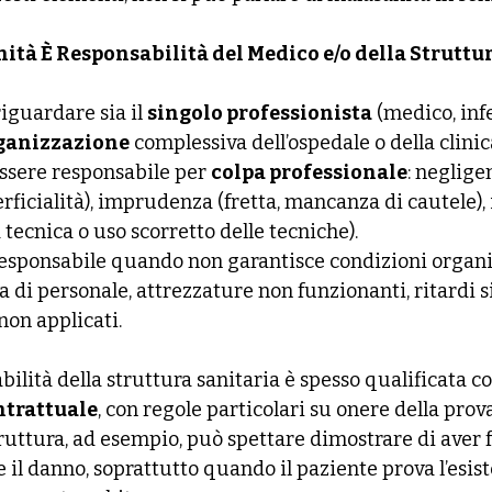
tà È Responsabilità del Medico e/o della Struttu
iguardare sia il 
singolo professionista
 (medico, inf
ganizzazione
 complessiva dell’ospedale o della clinic
ssere responsabile per 
colpa professionale
: neglige
rficialità), imprudenza (fretta, mancanza di cautele),
tecnica o uso scorretto delle tecniche).
responsabile quando non garantisce condizioni organi
di personale, attrezzature non funzionanti, ritardi si
 non applicati.
sabilità della struttura sanitaria è spesso qualificata c
ntrattuale
, con regole particolari su onere della prova
truttura, ad esempio, può spettare dimostrare di aver fa
e il danno, soprattutto quando il paziente prova l’esist