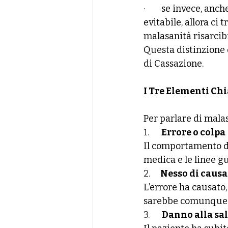
·        
se invece, anch
evitabile, allora ci 
malasanità risarcibi
Questa distinzione è
di Cassazione.
I Tre Elementi Chi
Per parlare di malas
1.      
Errore o colpa
Il comportamento del
medica e le linee g
2.     
Nesso di causa
L’errore ha causato,
sarebbe comunque ve
3.      
Danno alla sa