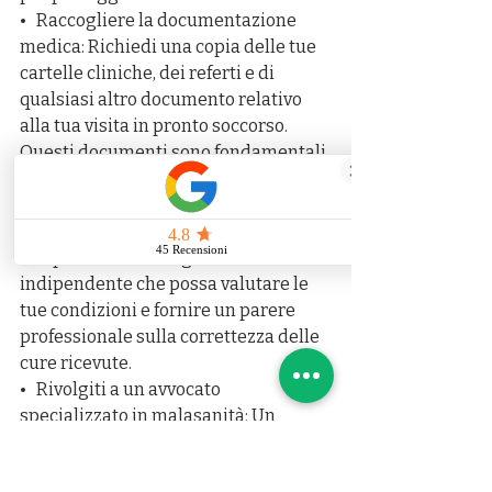
•   Raccogliere la documentazione 
medica: Richiedi una copia delle tue 
cartelle cliniche, dei referti e di 
qualsiasi altro documento relativo 
alla tua visita in pronto soccorso. 
Questi documenti sono fondamentali 
per dimostrare eventuali errori o 
negligenze.
•   Chiedere una consulenza medica 
indipendente: Rivolgiti a un medico 
indipendente che possa valutare le 
tue condizioni e fornire un parere 
professionale sulla correttezza delle 
cure ricevute.
•   Rivolgiti a un avvocato 
specializzato in malasanità: Un 
legale esperto può aiutarti a valutare 
il tuo caso, raccogliere le prove 