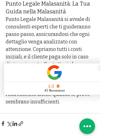
Punto Legale Malasanità: La Tua 
Guida nella Malasanità
Punto Legale Malasanità si avvale di 
consulenti esperti che ti guideranno 
passo passo, assicurandosi che ogni 
dettaglio venga analizzato con 
attenzione. Copriamo tutti i costi 
iniziali, e il cliente paga solo in caso 
di risarcimento. Contattaci al numero 
verde 800 60 10 20 per una 
consulenza gratuita e scopri come 
possiamo aiutarti a ottenere il giusto 
risarcimento anche quando le prove 
sembrano insufficienti.