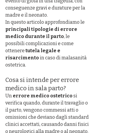
evento di gioia in una tragedia, con 
conseguenze gravi e durature per la 
madre e il neonato.
In questo articolo approfondiamo le 
principali tipologie di errore 
medico durante il parto
, le 
possibili complicazioni e come 
ottenere 
tutela legale e 
risarcimento
 in caso di malasanità 
ostetrica.
Cosa si intende per errore 
medico in sala parto?
Un 
errore medico ostetrico
 si 
verifica quando, durante il travaglio o 
il parto, vengono commessi atti o 
omissioni che deviano dagli standard 
clinici accettati, causando danni fisici 
o neurologici alla madre o al neonato.