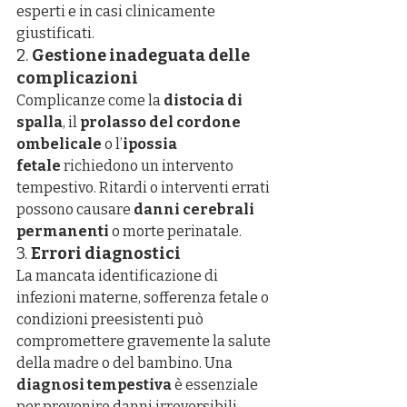
esperti e in casi clinicamente 
giustificati.
2. 
Gestione inadeguata delle 
complicazioni
Complicanze come la 
distocia di 
spalla
, il 
prolasso del cordone 
ombelicale
 o l’
ipossia 
fetale
 richiedono un intervento 
tempestivo. Ritardi o interventi errati 
possono causare 
danni cerebrali 
permanenti
 o morte perinatale.
3. 
Errori diagnostici
La mancata identificazione di 
infezioni materne, sofferenza fetale o 
condizioni preesistenti può 
compromettere gravemente la salute 
della madre o del bambino. Una 
diagnosi tempestiva
 è essenziale 
per prevenire danni irreversibili.