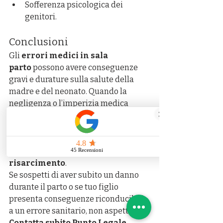
Sofferenza psicologica dei 
genitori.
Conclusioni
Gli 
errori medici in sala 
parto
 possono avere conseguenze 
gravi e durature sulla salute della 
madre e del neonato. Quando la 
negligenza o l’imperizia medica 
compromettono uno dei momenti più 
importanti della vita, è fondamentale 
sapere che esistono strumenti legali 
per ottenere 
giustizia e 
risarcimento
.
Se sospetti di aver subito un danno 
durante il parto o se tuo figlio 
presenta conseguenze riconducibili 
a un errore sanitario, non aspettare.
Contatta subito Punto Legale 