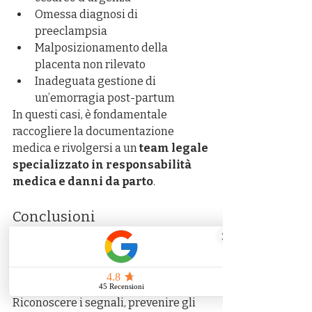
Omessa diagnosi di 
preeclampsia
Malposizionamento della 
placenta non rilevato
Inadeguata gestione di 
un’emorragia post-partum
In questi casi, è fondamentale 
raccogliere la documentazione 
medica e rivolgersi a un 
team legale 
specializzato in responsabilità 
medica e danni da parto
.
Conclusioni
La 
morte materna
 è una tragedia 
che non dovrebbe mai verificarsi, 
soprattutto quando è il risultato di 
negligenze sanitarie evitabili
. 
Riconoscere i segnali, prevenire gli 