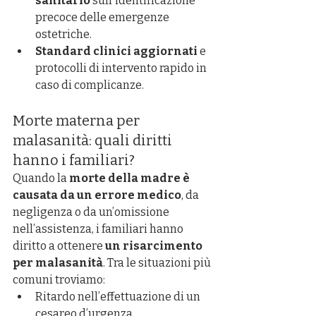
sanitario
 sull'identificazione 
precoce delle emergenze 
ostetriche.
Standard clinici aggiornati
 e 
protocolli di intervento rapido in 
caso di complicanze.
Morte materna per 
malasanità: quali diritti 
hanno i familiari?
Quando la 
morte della madre è 
causata da un errore medico
, da 
negligenza o da un’omissione 
nell’assistenza, i familiari hanno 
diritto a ottenere 
un risarcimento 
per malasanità
. Tra le situazioni più 
comuni troviamo:
Ritardo nell’effettuazione di un 
cesareo d’urgenza