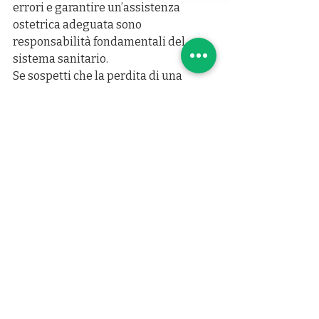
errori e garantire un’assistenza 
ostetrica adeguata sono 
responsabilità fondamentali del 
sistema sanitario.
Se sospetti che la perdita di una 
madre sia stata causata da un errore 
medico o da una gestione inadeguata 
del parto, è tuo diritto cercare 
giustizia e risarcimento
.
Punto Legale Malasanità
 è al tuo 
fianco per offrirti supporto legale e 
medico-legale specializzato, con 
competenza e umanità. 
Contattaci 
subito al numero verde gratuito 
800 601 020
#MorteMaterna
#Malasanità
#ErroreMedico
#PartoSicuro
#ResponsabilitàMedica