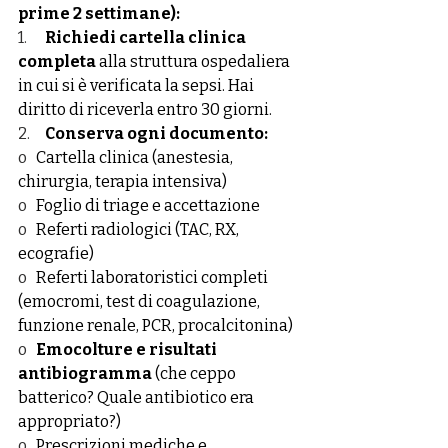
prime 2 settimane):
1.      
Richiedi cartella clinica 
completa
 alla struttura ospedaliera 
in cui si è verificata la sepsi. Hai 
diritto di riceverla entro 30 giorni.
2.     
Conserva ogni documento:
o   
Cartella clinica (anestesia, 
chirurgia, terapia intensiva)
o   
Foglio di triage e accettazione
o   
Referti radiologici (TAC, RX, 
ecografie)
o   
Referti laboratoristici completi 
(emocromi, test di coagulazione, 
funzione renale, PCR, procalcitonina)
o   
Emocolture e risultati 
antibiogramma
 (che ceppo 
batterico? Quale antibiotico era 
appropriato?)
o   
Prescrizioni mediche e 