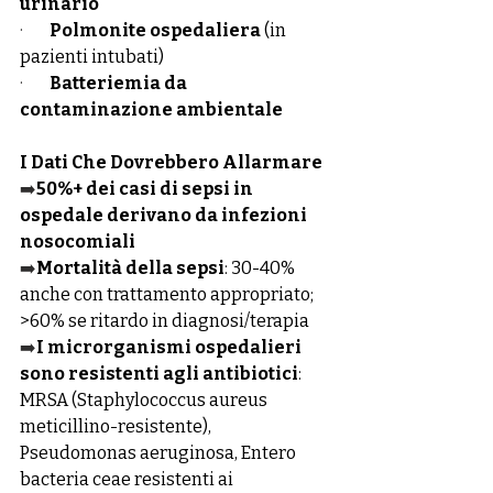
urinario
·        
Polmonite ospedaliera
 (in 
pazienti intubati)
·        
Batteriemia da 
contaminazione ambientale
I Dati Che Dovrebbero Allarmare
➡️
50%+ dei casi di sepsi in 
ospedale derivano da infezioni 
nosocomiali
➡️
Mortalità della sepsi
: 30-40% 
anche con trattamento appropriato; 
>60% se ritardo in diagnosi/terapia
➡️
I microrganismi ospedalieri 
sono resistenti agli antibiotici
: 
MRSA (Staphylococcus aureus 
meticillino-resistente), 
Pseudomonas aeruginosa, Entero 
bacteria ceae resistenti ai 