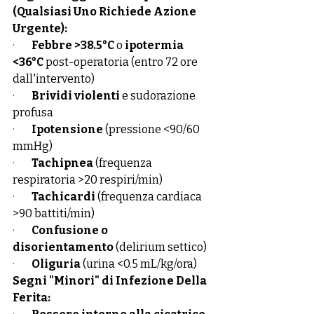
(Qualsiasi Uno Richiede Azione 
Urgente):
·        
Febbre >38.5°C
 o 
ipotermia 
<36°C
 post-operatoria (entro 72 ore 
dall'intervento)
·        
Brividi violenti
 e sudorazione 
profusa
·        
Ipotensione
 (pressione <90/60 
mmHg)
·        
Tachipnea
 (frequenza 
respiratoria >20 respiri/min)
·        
Tachicardi
 (frequenza cardiaca 
>90 battiti/min)
·        
Confusione o 
disorientamento
 (delirium settico)
·        
Oliguria
 (urina <0.5 mL/kg/ora)
Segni "Minori" di Infezione Della 
Ferita: