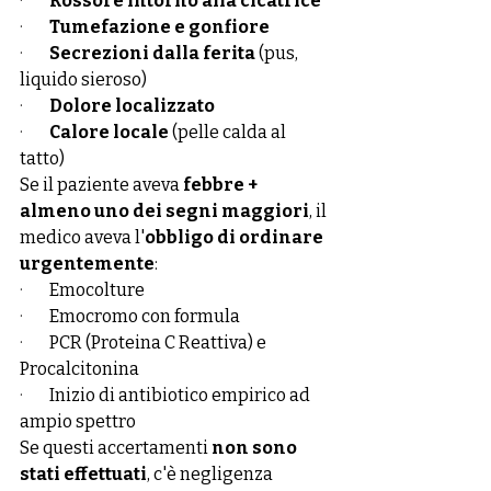
·        
Rossore intorno alla cicatrice
·        
Tumefazione e gonfiore
·        
Secrezioni dalla ferita
 (pus, 
liquido sieroso)
·        
Dolore localizzato
·        
Calore locale
 (pelle calda al 
tatto)
Se il paziente aveva 
febbre + 
almeno uno dei segni maggiori
, il 
medico aveva l'
obbligo di ordinare 
urgentemente
:
·        
Emocolture
·        
Emocromo con formula
·        
PCR (Proteina C Reattiva) e 
Procalcitonina
·        
Inizio di antibiotico empirico ad 
ampio spettro
Se questi accertamenti 
non sono 
stati effettuati
, c'è negligenza 