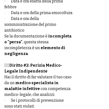
·        
Data e ora esatta della prima 
febbre
·        
Data e ora della prima emocoltura
·        
Data e ora della 
somministrazione del primo 
antibiotico
Se la documentazione è 
incompleta 
o "persa"
, questa stessa 
incompletezza è un 
elemento di 
negligenza
.
👉🏻
Diritto 
#2
: Perizia Medico-
Legale Indipendente
Hai il diritto di far valutare il tuo caso 
da un 
medico specialista in 
malattie infettive
 con competenza 
medico-legale, che analizzi:
·        
Se i protocolli di prevenzione 
sono stati violati