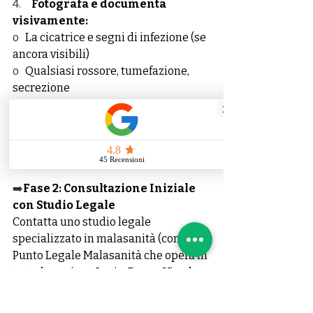
4.     
Fotografa e documenta 
visivamente:
o   
La cicatrice e segni di infezione (se 
ancora visibili)
o   
Qualsiasi rossore, tumefazione, 
secrezione
Timeline:
 Effettuare questa raccolta 
entro il primo mese
. Dopo, i 
registri ospedalieri diventano più 
difficili da reperire.
➡️
Fase 2: Consultazione Iniziale 
con Studio Legale
Contatta uno studio legale 
specializzato in malasanità (come 
Punto Legale Malasanità che opera in 
tutta la regione Lazio: Roma, Viterbo, 
Latina, Frosinone, Rieti).
Durante la consultazione gratuita: