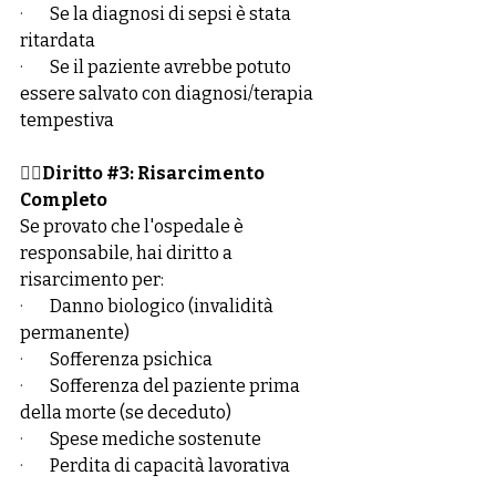
·        
Se la diagnosi di sepsi è stata 
ritardata
·        
Se il paziente avrebbe potuto 
essere salvato con diagnosi/terapia 
tempestiva
👉🏻
Diritto 
#3
: Risarcimento 
Completo
Se provato che l'ospedale è 
responsabile, hai diritto a 
risarcimento per:
·        
Danno biologico (invalidità 
permanente)
·        
Sofferenza psichica
·        
Sofferenza del paziente prima 
della morte (se deceduto)
·        
Spese mediche sostenute
·        
Perdita di capacità lavorativa