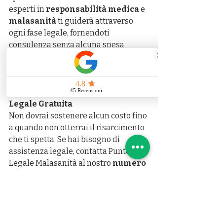
esperti in 
responsabilità medica
 e 
malasanità
 ti guiderà attraverso 
ogni fase legale, fornendoti 
consulenza senza alcuna spesa 
anticipata e assicurandoti un 
risarcimento equo per i danni subiti.
Contattaci per una Consulenza 
Legale Gratuita
Non dovrai sostenere alcun costo fino 
a quando non otterrai il risarcimento 
che ti spetta. Se hai bisogno di 
assistenza legale, contatta Punto 
Legale Malasanità al nostro 
numero 
verde 800 601020
 o visita il nostro 
sito per maggiori informazioni.
#ErroriMedici
#SalaParto