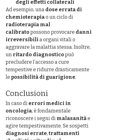
degli effetti collaterali
Ad esempio, una 
dose errata di 
chemioterapia
 o un ciclo di 
radioterapia mal 
calibrato
 possono provocare 
danni 
irreversibili
 a organi vitali o 
aggravare la malattia stessa. Inoltre, 
un 
ritardo diagnostico
 può 
precludere l’accesso a cure 
tempestive e ridurre drasticamente 
le 
possibilità di guarigione
.
Conclusioni
In caso di 
errori medici in 
oncologia
, è fondamentale 
riconoscere i segni di 
malasanità
 e 
agire tempestivamente. Se sospetti 
diagnosi errate
, 
trattamenti 