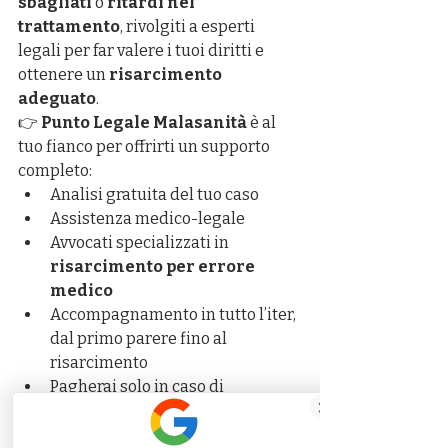
sbagliati
 o 
ritardi nel 
trattamento
, rivolgiti a esperti 
legali per far valere i tuoi diritti e 
ottenere un 
risarcimento 
adeguato
.
👉 
Punto Legale Malasanità
 è al 
tuo fianco per offrirti un supporto 
completo:
Analisi gratuita del tuo caso
Assistenza medico-legale
Avvocati specializzati in 
risarcimento per errore 
medico
Accompagnamento in tutto l’iter, 
dal primo parere fino al 
risarcimento
Pagherai solo in caso di 
Risarcimento
📩 
Contattaci oggi stesso
 al numero 