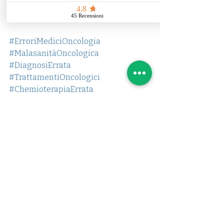
verde 
800601020 
per una 
consulenza senza impegno.
#ErroriMediciOncologia
#MalasanitàOncologica
#DiagnosiErrata
#TrattamentiOncologici
#ChemioterapiaErrata
#RadioterapiaMalCalibrata
#RitardoDiagnostico
#RisarcimentoDanniOncologia
#ResponsabilitàMedicaOncologica
#TutelaLegaleMalasanità
#ContenziosoMalasanità
#PuntoLegaleMalasanità