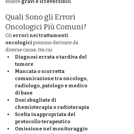
essere 
gravi e irreversibili
.
Quali Sono gli Errori 
Oncologici Più Comuni?
Gli 
errori nei trattamenti 
oncologici
 possono derivare da 
diverse cause, tra cui:
Diagnosi errata o tardiva del 
tumore
Mancata o scorretta 
comunicazione tra oncologo, 
radiologo, patologo e medico 
di base
Dosi sbagliate di 
chemioterapia o radioterapia
Scelta inappropriata del 
protocollo terapeutico
Omissione nel monitoraggio 