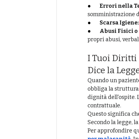
●       
Errori nella 
somministrazione de
●       
Scarsa Igiene:
●       
Abusi Fisici o
propri abusi, verbali
I Tuoi Diritt
Dice la Legg
Quando un paziente 
obbliga la struttura
dignità dell'ospite. 
contrattuale.
Questo significa che,
Secondo la legge, la
Per approfondire qu