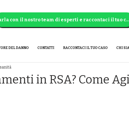
Parla con il nostro team di esperti e raccontaci 
TORE DEL DANNO
CONTATTI
RACCONTACI IL TUO CASO
CHI SI
sanità
amenti in RSA? Come Ag