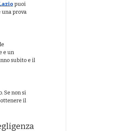
Lazio
 puoi 
e una prova 
le 
e e un 
nno subito e il 
. Se non si 
ottenere il 
egligenza 