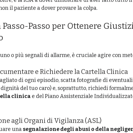
noltre, è la RSA a dover dimostrare di aver fatto tutto il
non il paziente a dover provare la colpa.
 Passo-Passo per Ottenere Giustizi
o
uno o più segnali di allarme, è cruciale agire con met
ocumentare e Richiedere la Cartella Clinica
agliato di ogni episodio, scatta fotografie di eventuali 
 dignità del tuo caro) e, soprattutto, richiedi formalm
ella clinica
 e del Piano Assistenziale Individualizzato
ione agli Organi di Vigilanza (ASL)
uare una 
segnalazione degli abusi o della neglige