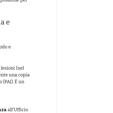
 possibile per 
a e 
odo e 
lesioni (nel 
ente una copia 
 (PAI). È un 
nza
 all'Ufficio 