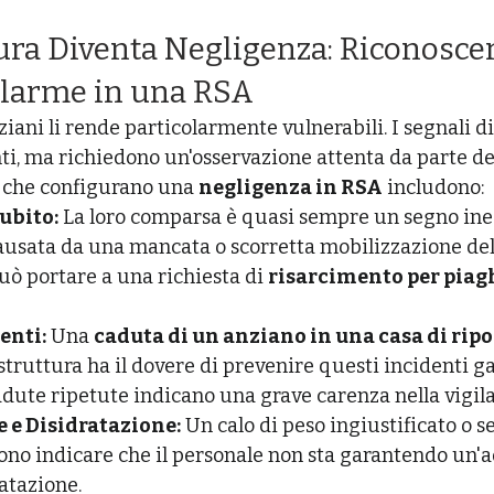
ra Diventa Negligenza: Riconoscere
llarme in una RSA
nziani li rende particolarmente vulnerabili. I segnali d
i, ma richiedono un'osservazione attenta da parte dei 
 che configurano una 
negligenza in RSA
 includono:
ubito:
 La loro comparsa è quasi sempre un segno ine
causata da una mancata o scorretta mobilizzazione del
uò portare a una richiesta di 
risarcimento per piagh
enti:
 Una 
caduta di un anziano in una casa di rip
struttura ha il dovere di prevenire questi incidenti 
dute ripetute indicano una grave carenza nella vigil
 e Disidratazione:
 Un calo di peso ingiustificato o se
ono indicare che il personale non sta garantendo un'
atazione.