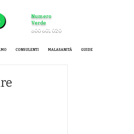
Numero
il tuo caso
Verde
800 601 020
AMO
CONSULENTI
MALASANITÀ
GUIDE
ire