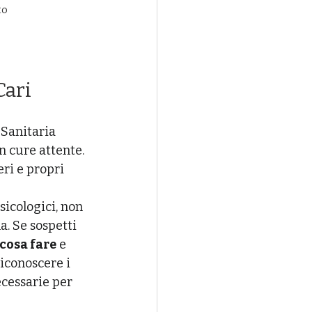
to
Cari
Sanitaria 
n cure attente. 
eri e propri 
sicologici, non 
a. Se sospetti 
cosa fare
 e 
iconoscere i 
ecessarie per 