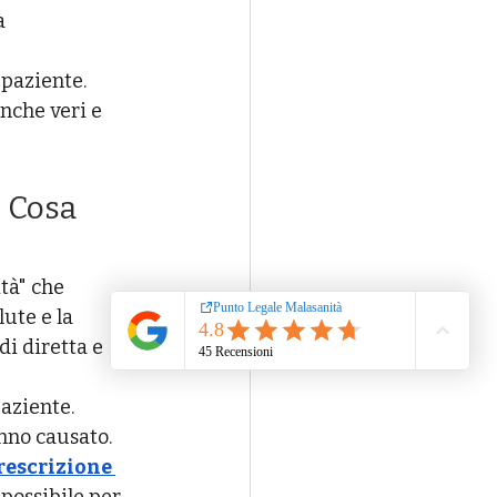
a 
 paziente.
nche veri e 
: Cosa 
tà" che 
ute e la 
di diretta e 
paziente. 
nno causato. 
rescrizione 