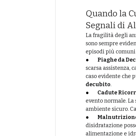
Quando la Cu
Segnali di A
La fragilità degli a
sono sempre evident
episodi più comuni
●       
Piaghe da Dec
scarsa assistenza, 
caso evidente che p
decubito
.
●       
Cadute Ricorr
evento normale. La 
ambiente sicuro. Ca
●       
Malnutrizione
disidratazione poss
alimentazione e idr