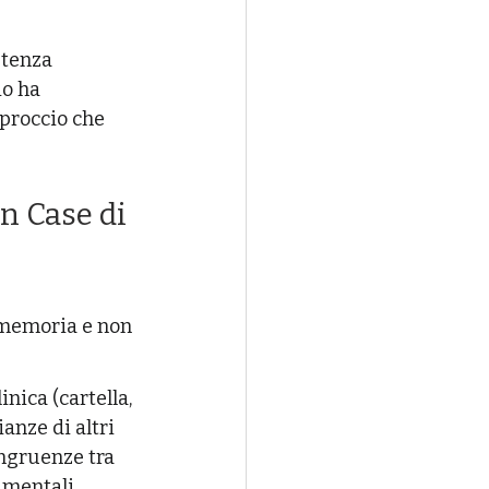
etenza 
io ha 
pproccio che 
 memoria e non 
nica (cartella, 
ianze di altri 
ngruenze tra 
amentali.