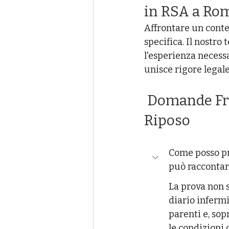
in RSA a Rom
Affrontare un conte
specifica. Il nostro 
l'esperienza necess
unisce rigore legal
 Domande Frequenti (FAQ) sui Maltrattamenti in Case di 
Riposo
Come posso pr
può raccontare
La prova non s
diario infermie
parenti e, so
le condizioni 