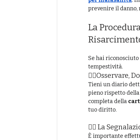
per malasanità
. I
prevenire il danno, 
La Procedura
Risarciment
Se hai riconosciuto 
tempestività.
👉🏻Osservare, D
Tieni un diario dett
pieno rispetto della
completa della 
cart
tuo diritto.
👉🏻 La Segnalaz
È importante effett