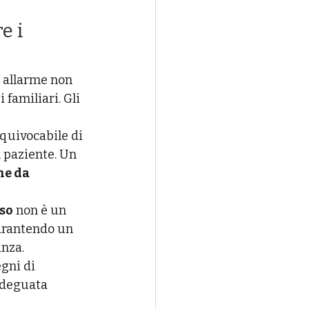
 i 
i allarme non 
familiari. Gli 
quivocabile di 
 paziente. Un 
e da 
oso
 non è un 
garantendo un 
anza.
gni di 
adeguata 