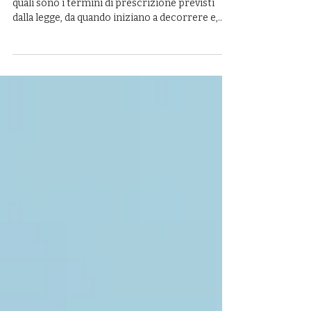
Ti spiegheremo in modo semplice e diretto
quali sono i termini di prescrizione previsti
dalla legge, da quando iniziano a decorrere e,
soprattutto, come puoi agire per non vedere
svanire i tuoi diritti. Se ti trovi a Roma o in
qualsiasi provincia del Lazio, siamo qui per
aiutarti a capire e ad agire tempestivamente.