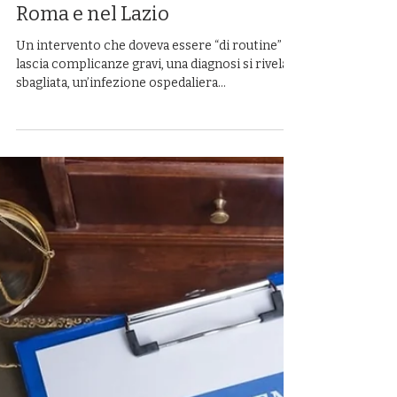
Punto Legale Malasanità
Malasanità: A Chi Rivolgersi
tra Medico Legale e Avvocato a
Roma e nel Lazio
Un intervento che doveva essere “di routine”
lascia complicanze gravi, una diagnosi si rivela
sbagliata, un’infezione ospedaliera
compromette la guarigione, una dimissione dal
Pronto Soccorso si rivela affrettata.